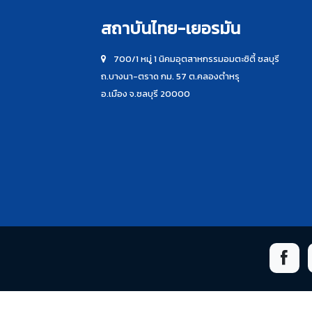
สถาบันไทย-เยอรมัน
700/1 หมู่ 1 นิคมอุตสาหกรรมอมตะซิตี้ ชลบุรี
ถ.บางนา-ตราด กม. 57 ต.คลองตำหรุ
อ.เมือง จ.ชลบุรี 20000