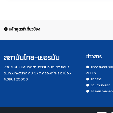
หลักสูตรที่เกี่ยวข้อง
สถาบันไทย-เยอรมัน
ข่าวสาร
700/1 หมู่ 1 นิคมอุตสาหกรรมอมตะซิตี้ ชลบุรี
บริการฝึกอบรม
ถ.บางนา-ตราด กม. 57 ต.คลองตำหรุ อ.เมือง
สัมมนา
จ.ชลบุรี 20000
ข่าวสาร
ร่วมงานกับเรา
โครงสร้างองค์ก