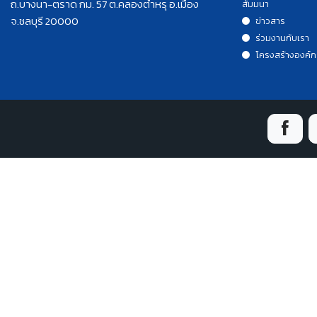
ถ.บางนา-ตราด กม. 57 ต.คลองตำหรุ อ.เมือง
สัมมนา
จ.ชลบุรี 20000
ข่าวสาร
ร่วมงานกับเรา
โครงสร้างองค์ก