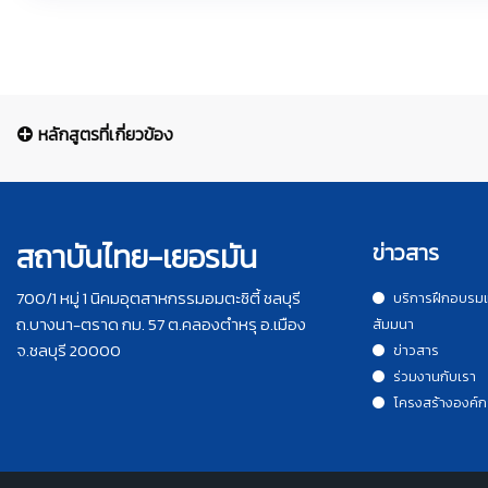
หลักสูตรที่เกี่ยวข้อง
สถาบันไทย-เยอรมัน
ข่าวสาร
700/1 หมู่ 1 นิคมอุตสาหกรรมอมตะซิตี้ ชลบุรี
บริการฝึกอบรม
ถ.บางนา-ตราด กม. 57 ต.คลองตำหรุ อ.เมือง
สัมมนา
จ.ชลบุรี 20000
ข่าวสาร
ร่วมงานกับเรา
โครงสร้างองค์ก