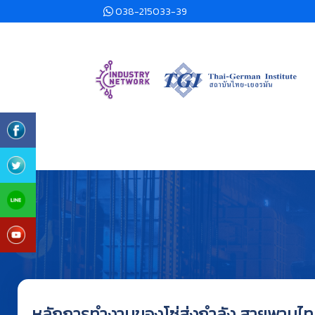
038-215033-39
หลักการทำงานของโซ่ส่งกำลัง สายพานไทมม