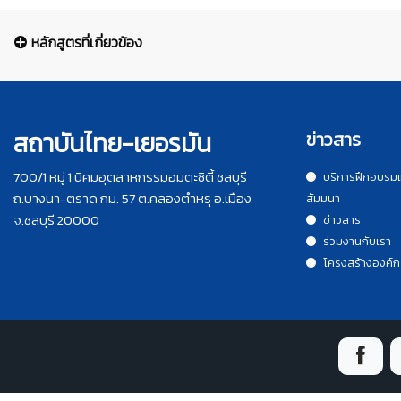
หลักสูตรที่เกี่ยวข้อง
สถาบันไทย-เยอรมัน
ข่าวสาร
700/1 หมู่ 1 นิคมอุตสาหกรรมอมตะซิตี้ ชลบุรี
บริการฝึกอบรม
ถ.บางนา-ตราด กม. 57 ต.คลองตำหรุ อ.เมือง
สัมมนา
จ.ชลบุรี 20000
ข่าวสาร
ร่วมงานกับเรา
โครงสร้างองค์ก