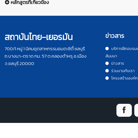
หลักสูตรที่เกี่ยวข้อง
สถาบันไทย-เยอรมัน
ข่าวสาร
700/1 หมู่ 1 นิคมอุตสาหกรรมอมตะซิตี้ ชลบุรี
บริการฝึกอบรม
ถ.บางนา-ตราด กม. 57 ต.คลองตำหรุ อ.เมือง
สัมมนา
จ.ชลบุรี 20000
ข่าวสาร
ร่วมงานกับเรา
โครงสร้างองค์ก