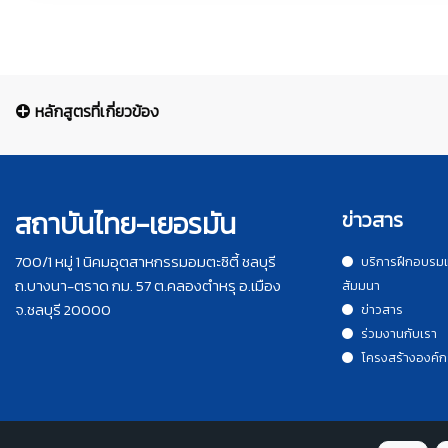
หลักสูตรที่เกี่ยวข้อง
สถาบันไทย-เยอรมัน
ข่าวสาร
700/1 หมู่ 1 นิคมอุตสาหกรรมอมตะซิตี้ ชลบุรี
บริการฝึกอบรม
ถ.บางนา-ตราด กม. 57 ต.คลองตำหรุ อ.เมือง
สัมมนา
จ.ชลบุรี 20000
ข่าวสาร
ร่วมงานกับเรา
โครงสร้างองค์ก