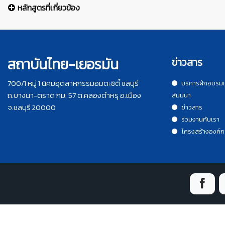
หลักสูตรที่เกี่ยวข้อง
สถาบันไทย-เยอรมัน
ข่าวสาร
700/1 หมู่ 1 นิคมอุตสาหกรรมอมตะซิตี้ ชลบุรี
บริการฝึกอบรม
ถ.บางนา-ตราด กม. 57 ต.คลองตำหรุ อ.เมือง
สัมมนา
จ.ชลบุรี 20000
ข่าวสาร
ร่วมงานกับเรา
โครงสร้างองค์ก