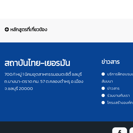
หลักสูตรที่เกี่ยวข้อง
สถาบันไทย-เยอรมัน
ข่าวสาร
700/1 หมู่ 1 นิคมอุตสาหกรรมอมตะซิตี้ ชลบุรี
บริการฝึกอบรม
ถ.บางนา-ตราด กม. 57 ต.คลองตำหรุ อ.เมือง
สัมมนา
จ.ชลบุรี 20000
ข่าวสาร
ร่วมงานกับเรา
โครงสร้างองค์ก