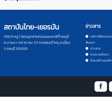
สถาบันไทย-เยอรมัน
ข่าวสาร
700/1 หมู่ 1 นิคมอุตสาหกรรมอมตะซิตี้ ชลบุรี
บริการฝึกอบรม
ถ.บางนา-ตราด กม. 57 ต.คลองตำหรุ อ.เมือง
สัมมนา
จ.ชลบุรี 20000
ข่าวสาร
ร่วมงานกับเรา
โครงสร้างองค์ก