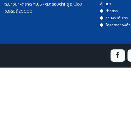
ถ.บางนา-ตราด กม. 57 ต.คลองตำหรุ อ.เมือง
สัมมนา
จ.ชลบุรี 20000
ข่าวสาร
ร่วมงานกับเรา
โครงสร้างองค์ก