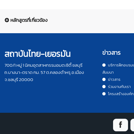
หลักสูตรที่เกี่ยวข้อง
สถาบันไทย-เยอรมัน
ข่าวสาร
700/1 หมู่ 1 นิคมอุตสาหกรรมอมตะซิตี้ ชลบุรี
บริการฝึกอบรม
ถ.บางนา-ตราด กม. 57 ต.คลองตำหรุ อ.เมือง
สัมมนา
จ.ชลบุรี 20000
ข่าวสาร
ร่วมงานกับเรา
โครงสร้างองค์ก