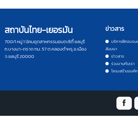
สถาบันไทย-เยอรมัน
ข่าวสาร
700/1 หมู่ 1 นิคมอุตสาหกรรมอมตะซิตี้ ชลบุรี
บริการฝึกอบรม
ถ.บางนา-ตราด กม. 57 ต.คลองตำหรุ อ.เมือง
สัมมนา
จ.ชลบุรี 20000
ข่าวสาร
ร่วมงานกับเรา
โครงสร้างองค์ก