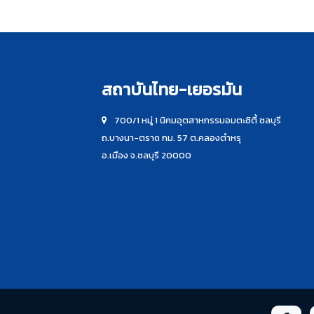
สถาบันไทย-เยอรมัน
700/1 หมู่ 1 นิคมอุตสาหกรรมอมตะซิตี้ ชลบุรี
ถ.บางนา-ตราด กม. 57 ต.คลองตำหรุ
อ.เมือง จ.ชลบุรี 20000