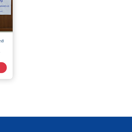
าชิ
อ
U)