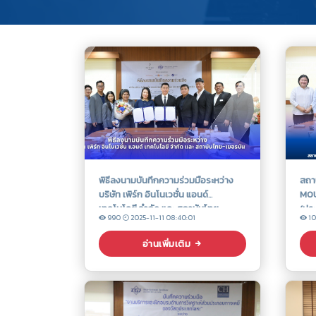
พิธีลงนามบันทึกความร่วมมือระหว่าง
สถา
บริษัท เพิร์ก อินโนเวชั่น แอนด์
MOU 
เทคโนโลยี จำกัด และ สถาบันไทย-
(ปร
990
2025-11-11 08:40:01
1
เยอรมัน (TGI)
อ่านเพิ่มเติม