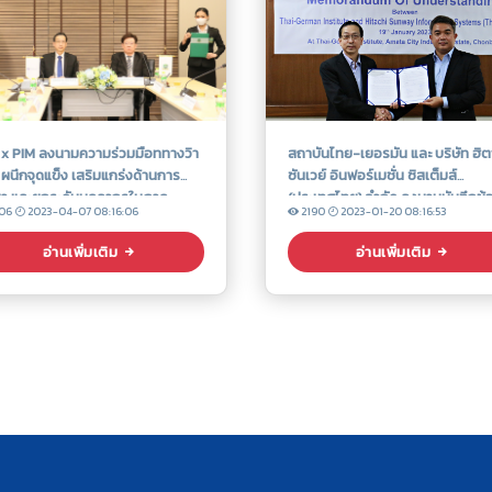
 x PIM ลงนามความร่วมมือททางวิา
สถาบันไทย-เยอรมัน และ บริษัท ฮิต
ผนึกจุดแข็ง เสริมแกร่งด้านการ
ซันเวย์ อินฟอร์เมชั่น ซิสเต็มส์
ษา และยกระดับบุคลากรในภาค
(ประเทศไทย) จำกัด ลงนามบันทึกข้
06
2023-04-07 08:16:06
2190
2023-01-20 08:16:53
สาหกรรม
ตกลงต่อสัญญาความร่วมมือ (MO
อ่านเพิ่มเติม
อ่านเพิ่มเติม