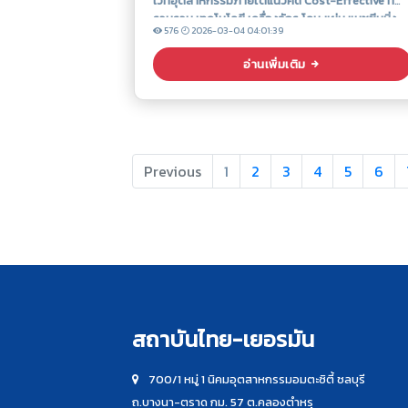
เวทีอุตสาหกรรมภายใต้แนวคิด Cost-Effective ที่
รวบรวม เทคโนโลยี เครื่องจักร โลหะแผ่น แมชชีนนิ่ง
576
2026-03-04 04:01:39
เซนเตอร์ เครื่องมือ เครื่องวัด ระบบอัตโนมัติ โซลูชัน
การผลิต และนวัตกรรมอุตสาหกรรม
อ่านเพิ่มเติม
Previous
1
2
3
4
5
6
สถาบันไทย-เยอรมัน
700/1 หมู่ 1 นิคมอุตสาหกรรมอมตะซิตี้ ชลบุรี
ถ.บางนา-ตราด กม. 57 ต.คลองตำหรุ