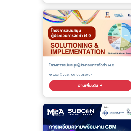
โครงการสนับสนุนผู้ประกอบการจัดทำ i4.0
2253
2024-09-09 01:29:07
อ่านเพิ่มเติม