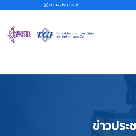
038-215033-39
ข่าวประช