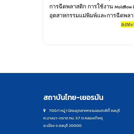
การฉีดพลาสติก การใช้งาน
Moldflow
อุตสาหกรรมแม่พิมพ์และการฉีดพล
ลงทะเ
สถาบันไทย-เยอรมัน
700/1 หมู่ 1 นิคมอุตสาหกรรมอมตะซิตี้ ชลบุรี
ถ.บางนา-ตราด กม. 57 ต.คลองตำหรุ
อ.เมือง จ.ชลบุรี 20000