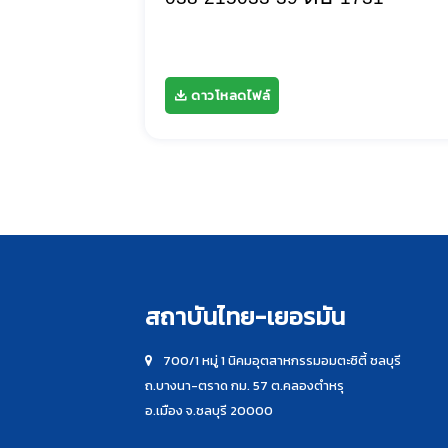
ดาวโหลดไฟล์
สถาบันไทย-เยอรมัน
700/1 หมู่ 1 นิคมอุตสาหกรรมอมตะซิตี้ ชลบุรี
ถ.บางนา-ตราด กม. 57 ต.คลองตำหรุ
อ.เมือง จ.ชลบุรี 20000