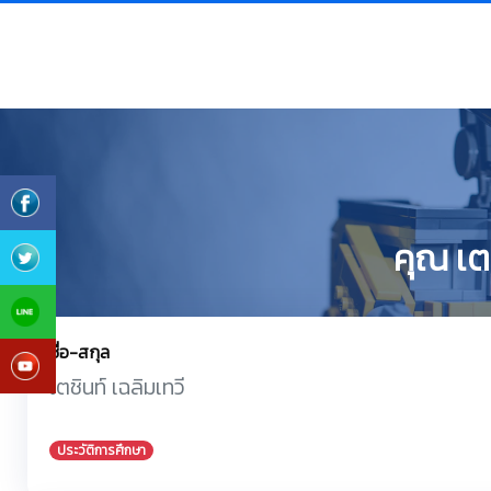
คุณ เตช
ชื่อ-สกุล
เตชินท์ เฉลิมเทวี
ประวัติการศึกษา