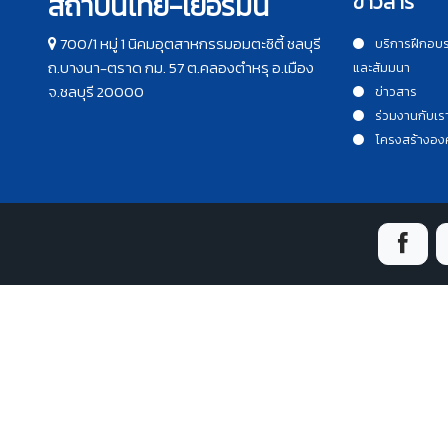
สถาบันไทย-เยอรมัน
ข่าวสาร
700/1 หมู่ 1 นิคมอุตสาหกรรมอมตะซิตี้ ชลบุรี
บริการฝึกอบ
ถ.บางนา-ตราด กม. 57 ต.คลองตำหรุ อ.เมือง
และสัมมนา
จ.ชลบุรี 20000
ข่าวสาร
ร่วมงานกับเร
โครงสร้างอง