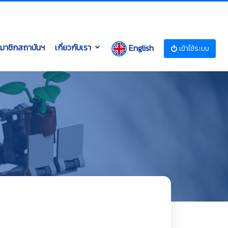
มาชิกสถาบันฯ
เกี่ยวกับเรา
English
เข้าใช้ระบบ