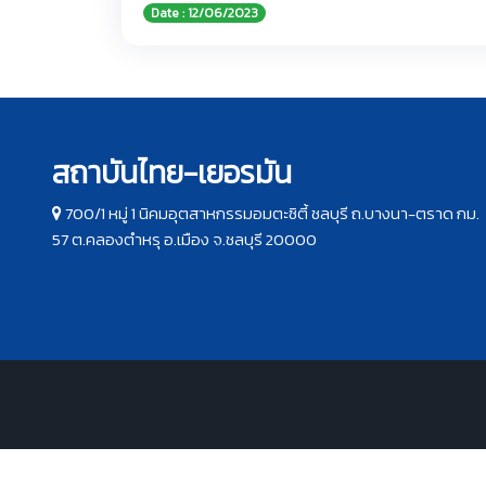
Date : 12/06/2023
สถาบันไทย-เยอรมัน
700/1 หมู่ 1 นิคมอุตสาหกรรมอมตะซิตี้ ชลบุรี ถ.บางนา-ตราด กม.
57 ต.คลองตำหรุ อ.เมือง จ.ชลบุรี 20000