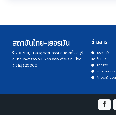
สถาบันไทย-เยอรมัน
ข่าวสาร
700/1 หมู่ 1 นิคมอุตสาหกรรมอมตะซิตี้ ชลบุรี
บริการฝึกอบ
ถ.บางนา-ตราด กม. 57 ต.คลองตำหรุ อ.เมือง
และสัมมนา
จ.ชลบุรี 20000
ข่าวสาร
ร่วมงานกับเร
โครงสร้างอง