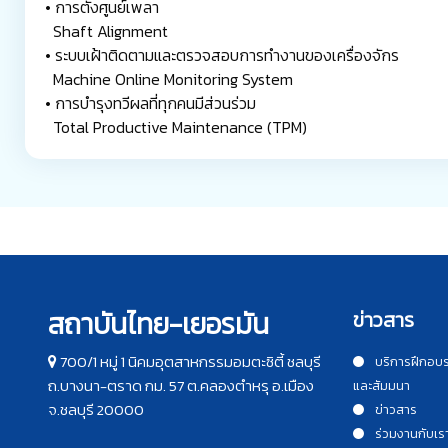
• การตั้งศูนย์เพลา
Shaft Alignment
• ระบบเฝ้าติดตามและตรวจสอบการทำงานของเครื่องจักร
Machine Online Monitoring System
• การบำรุงทวีผลที่ทุกคนมีส่วนร่วม
Total Productive Maintenance (TPM)
สถาบันไทย-เยอรมัน
ข่าวสาร
700/1 หมู่ 1 นิคมอุตสาหกรรมอมตะซิตี้ ชลบุรี
บริการฝึกอบ
ถ.บางนา-ตราด กม. 57 ต.คลองตำหรุ อ.เมือง
และสัมมนา
จ.ชลบุรี 20000
ข่าวสาร
ร่วมงานกับเร