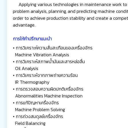
Applying various technologies in maintenance work to a
problem analysis, planning, and predicting machine condit
order to achieve production stability and create a compet
advantage.
การให้คำปรึกษาแนะนำ
• การวิเคราะห์ความสั่นสะเทือนของเครื่องจักร
Machine Vibration Analysis
• การวิเคราะห์สภาพน้ำมันและสารหล่อลื่น
Oil Analysis
• การวิเคราะห์จากภาพถ่ายความร้อน
IR Thermography
• การตรวจสอบความผิดปกติเครื่องจักร
Abnormalities Machine Inspection
• การแก้ปัญหาเครื่องจักร
Machine Problem Solving
• การถ่วงสมดุลย์เครื่องจักร
Field Balancing