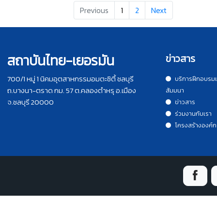
Previous
1
2
Next
สถาบันไทย-เยอรมัน
ข่าวสาร
700/1 หมู่ 1 นิคมอุตสาหกรรมอมตะซิตี้ ชลบุรี
บริการฝึกอบรม
ถ.บางนา-ตราด กม. 57 ต.คลองตำหรุ อ.เมือง
สัมมนา
จ.ชลบุรี 20000
ข่าวสาร
ร่วมงานกับเรา
โครงสร้างองค์ก