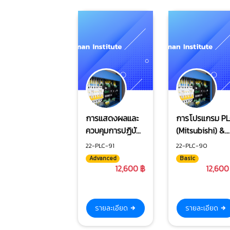
การแสดงผลและ
การโปรแกรม P
ควบคุมการปฏิบัติ
(Mitsubishi) &
งานสำหรับ
GX-Works3 ระด
22-PLC-91
22-PLC-90
อุตสาหกรรม ด้วย
พื้นฐาน
Advanced
Basic
ระบบ SCADA
12,600 ฿
12,600
(Mitsubishi) ระดับ
พื้นฐาน
รายละเอียด
รายละเอียด