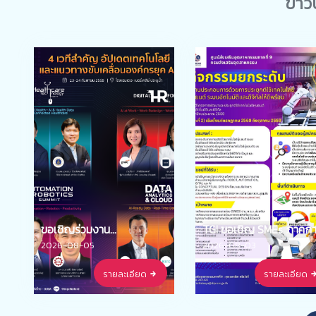
ข่าว
ขอเชิญร่วมงาน
TGI ขอเชิญ SMEs ภาคการ
Automation & Robotics
ผลิต เข้าร่วม "กิจกรรมยก
2026-08-05
2026-08-03
2026 “Scaling AI-Driven
ระดับสถานประกอบการด้
รายละเอียด
รายละเอียด
Operations: Powering
การประยุกต์ใช้เทคโนโลยีหุ
Agility and Resilience” จัด
ยนต์ ระบบอัตโนมัติ และ
โดย กระทรวงดิจิทัลฯ ร่วม
ดิจิทัลให้ดีพร้อม" ระยะที่ 2