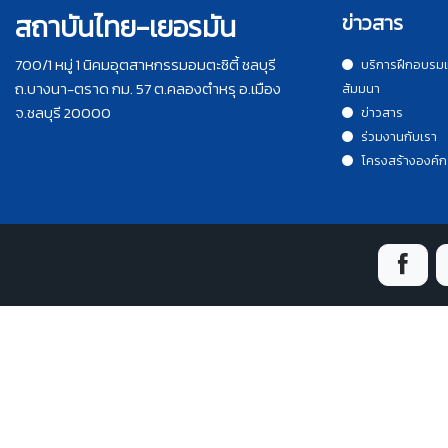
สถาบันไทย-เยอรมัน
ข่าวสาร
700/1 หมู่ 1 นิคมอุตสาหกรรมอมตะซิตี้ ชลบุรี
บริการฝึกอบรม
ถ.บางนา-ตราด กม. 57 ต.คลองตำหรุ อ.เมือง
สัมมนา
จ.ชลบุรี 20000
ข่าวสาร
ร่วมงานกับเรา
โครงสร้างองค์ก