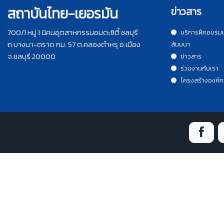
สถาบันไทย-เยอรมัน
ข่าวสาร
700/1 หมู่ 1 นิคมอุตสาหกรรมอมตะซิตี้ ชลบุรี
บริการฝึกอบรม
ถ.บางนา-ตราด กม. 57 ต.คลองตำหรุ อ.เมือง
สัมมนา
จ.ชลบุรี 20000
ข่าวสาร
ร่วมงานกับเรา
โครงสร้างองค์ก