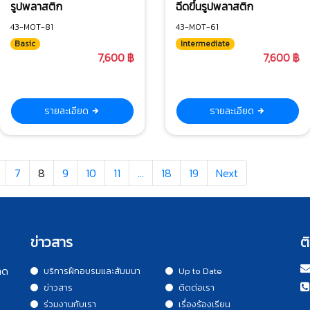
รูปพลาสติก
ฉีดขึ้นรูปพลาสติก
43-MOT-81
43-MOT-61
Basic
Intermediate
7,600 ฿
7,600 ฿
รายละเอียด
รายละเอียด
7
8
9
10
11
…
18
19
Next
ข่าวสาร
ต
าด
บริการฝึกอบรมและสัมมนา
Up to Date
ข่าวสาร
ติดต่อเรา
ร่วมงานกับเรา
เรื่องร้องเรียน