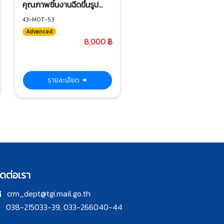
คุณภาพชิ้นงานฉีดขึ้นรูป
พลาสติก
43-MOT-53
Advanced
8,000 ฿
รายละเอียด
ิดต่อเรา
crm_dept@tgi.mail.go.th
038-215033-39, 033-266040-44