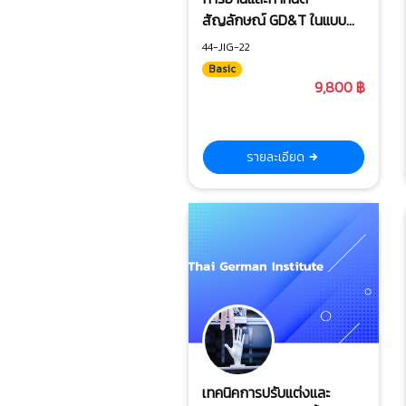
สัญลักษณ์ GD&T ในแบบ
งาน Jig & Fixture
44-JIG-22
Basic
9,800 ฿
รายละเอียด
เทคนิคการปรับแต่งและ