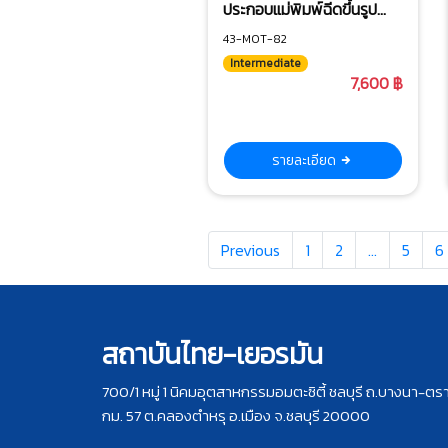
ประกอบแม่พิมพ์ฉีดขึ้นรูป
พลาสติก
43-MOT-82
Intermediate
7,600 ฿
รายละเอียด
Previous
1
2
…
5
6
สถาบันไทย-เยอรมัน
700/1 หมู่ 1 นิคมอุตสาหกรรมอมตะซิตี้ ชลบุรี ถ.บางนา-ตร
กม. 57 ต.คลองตำหรุ อ.เมือง จ.ชลบุรี 20000